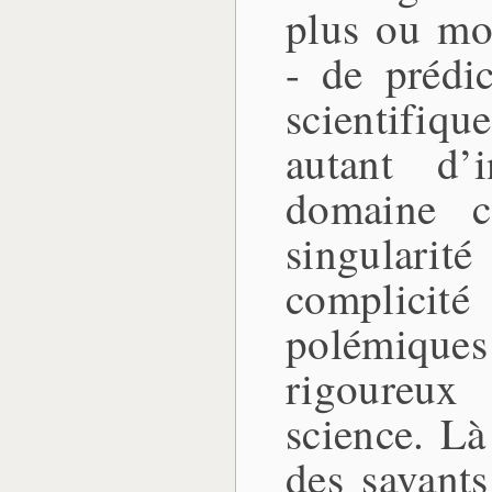
plus ou moi
- de prédic
scientifiqu
autant d’i
domaine c
singularit
complicité
polémique
rigoureux 
science. L
des savants