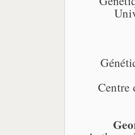
Génétiq
Univ
Généti
Centre
Geo