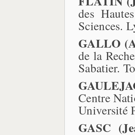
FLATIN (J
des Hautes
Sciences. L
GALLO (A
de la Reche
Sabatier. T
GAULEJAC
Centre Nati
Université 
GASC (Jea