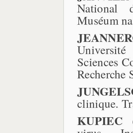
National 
Muséum nati
JEANNER
Université
Sciences Co
Recherche S
JUNGELS
clinique. T
KUPIEC (
virus. In