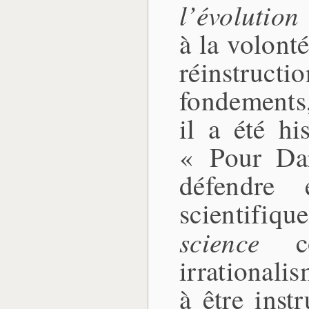
l’évolution
à la volont
réinstructi
fondements,
il a été hi
« Pour Dar
défendre 
scientifiqu
science
con
irrationali
à être inst