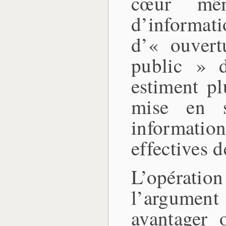
cœur mêm
d’informat
d’« ouvert
public » d
estiment pl
mise en s
informati
effectives d
L’opérati
l’argumen
avantager 