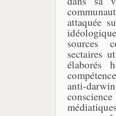
dans sa v
communaut
attaquée s
idéologiq
sources co
sectaires u
élaborés 
compétence
anti-darwi
conscienc
médiatiques