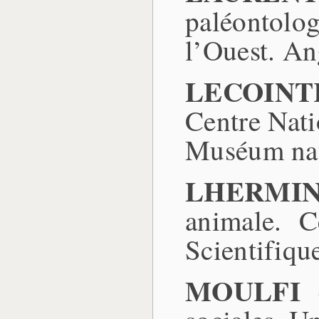
paléontolo
l’Ouest. An
LECOINTR
Centre Nati
Muséum nati
LHERMINI
animale. C
Scientifique
MOULFI 