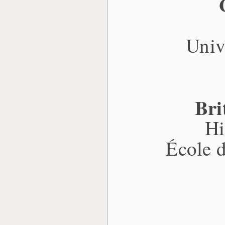
Univ
Br
Hi
École 