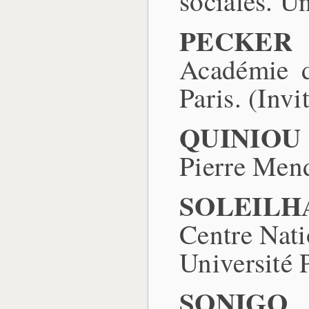
sociales. U
PECKER (
Académie d
Paris. (Inv
QUINIOU
Pierre Men
SOLEILH
Centre Nati
Université 
SONIGO (